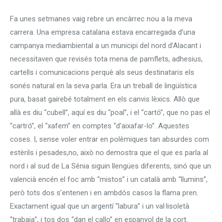
Fa unes setmanes vaig rebre un encàrrec nou a la meva
carrera. Una empresa catalana estava encarregada d’una
campanya mediambiental a un municipi del nord d’Alacant i
necessitaven que revisés tota mena de pamflets, adhesius,
cartells i comunicacions perquè als seus destinataris els
sonés natural en la seva parla. Era un treball de lingüística
pura, basat gairebé totalment en els canvis lèxics. Allò que
allà es diu “cubell”, aquí es diu “poal”, i el “cartó”, que no pas el
“cartró”, el “xafem” en comptes “d’aixafar-lo”. Aquestes
coses. I, sense voler entrar en polèmiques tan absurdes com
estèrils i pesades,no, això no demostra que el que es parla al
nord i al sud de La Sénia siguin llengües diferents, sinó que un
valencià encén el foc amb “mistos” i un català amb “llumins”,
però tots dos s’entenen i en ambdós casos la flama pren.
Exactament igual que un argentí “labura” i un val·lisoletà
“trabaja”, i tos dos “dan el callo” en espanyol de la cort.