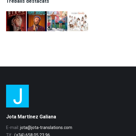
Treballs destacats
Jota Martínez Galiana
E-mail:
jota@jota-translations.com
Tlf.:
(+34) 658 05 23 96