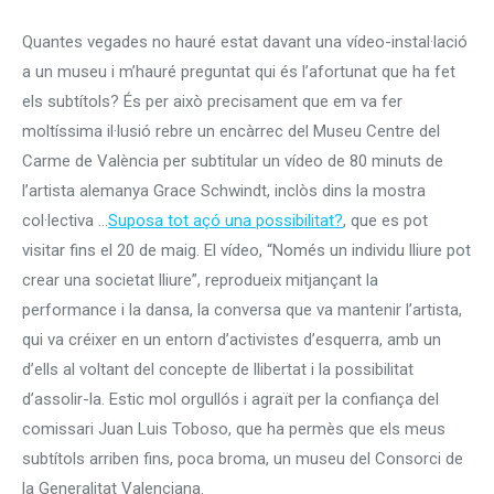
Quantes vegades no hauré estat davant una vídeo-instal·lació
a un museu i m’hauré preguntat qui és l’afortunat que ha fet
els subtítols? És per això precisament que em va fer
moltíssima il·lusió rebre un encàrrec del Museu Centre del
Carme de València per subtitular un vídeo de 80 minuts de
l’artista alemanya Grace Schwindt, inclòs dins la mostra
col·lectiva …
Suposa tot açó una possibilitat?
, que es pot
visitar fins el 20 de maig. El vídeo, “Només un individu lliure pot
crear una societat lliure”, reprodueix mitjançant la
performance i la dansa, la conversa que va mantenir l’artista,
qui va créixer en un entorn d’activistes d’esquerra, amb un
d’ells al voltant del concepte de llibertat i la possibilitat
d’assolir-la. Estic mol orgullós i agraït per la confiança del
comissari Juan Luis Toboso, que ha permès que els meus
subtítols arriben fins, poca broma, un museu del Consorci de
la Generalitat Valenciana.