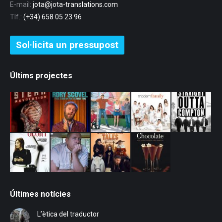
E-mail:
jota@jota-translations.com
Tlf.:
(+34) 658 05 23 96
Sol·licita un pressupost
Últims projectes
Últimes notícies
L’ètica del traductor