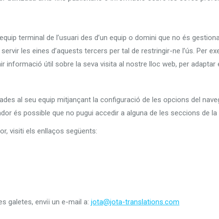
quip terminal de l’usuari des d’un equip o domini que no és gestionat p
ervir les eines d’aquests tercers per tal de restringir-ne l’ús. Per e
r informació útil sobre la seva visita al nostre lloc web, per adaptar
·lades al seu equip mitjançant la configuració de les opcions del naveg
gador és possible que no pugui accedir a alguna de les seccions de la
, visiti els enllaços següents:
s galetes, enviï un e-mail a:
jota@jota-translations.com