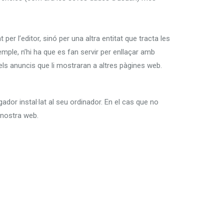
er l’editor, sinó per una altra entitat que tracta les
xemple, n’hi ha que es fan servir per enllaçar amb
 els anuncis que li mostraran a altres pàgines web.
ador instal·lat al seu ordinador. En el cas que no
 nostra web.