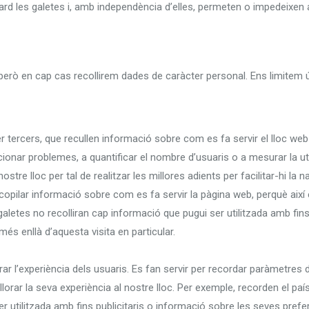
d les galetes i, amb independència d’elles, permeten o impedeixen a
s, però en cap cas recollirem dades de caràcter personal. Ens limitem
r tercers, que recullen informació sobre com es fa servir el lloc web
ucionar problemes, a quantificar el nombre d’usuaris o a mesurar la uti
tre lloc per tal de realitzar les millores adients per facilitar-hi la
ecopilar informació sobre com es fa servir la pàgina web, perquè així 
letes no recolliran cap informació que pugui ser utilitzada amb fins
és enllà d’aquesta visita en particular.
ar l’experiència dels usuaris. Es fan servir per recordar paràmetres
rar la seva experiència al nostre lloc. Per exemple, recorden el país 
er utilitzada amb fins publicitaris o informació sobre les seves pre