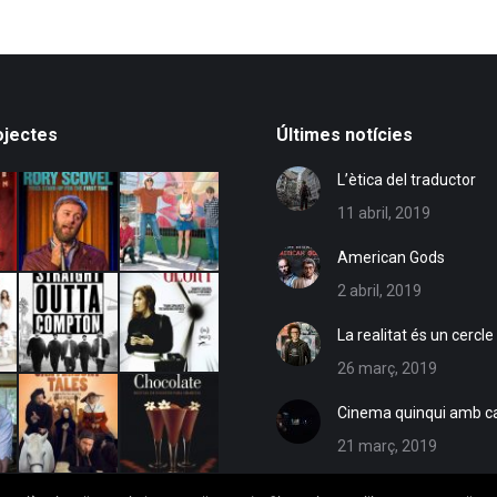
ojectes
Últimes notícies
L’ètica del traductor
11 abril, 2019
American Gods
2 abril, 2019
La realitat és un cercle
26 març, 2019
Cinema quinqui amb c
21 març, 2019