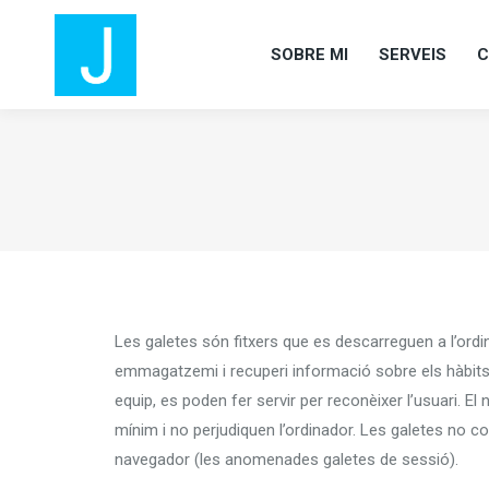
SOBRE MI
SERVEIS
C
SOBRE MI
SERVEIS
C
Les galetes són fitxers que es descarreguen a l’ord
emmagatzemi i recuperi informació sobre els hàbits d
equip, es poden fer servir per reconèixer l’usuari. 
mínim i no perjudiquen l’ordinador. Les galetes no co
navegador (les anomenades galetes de sessió).