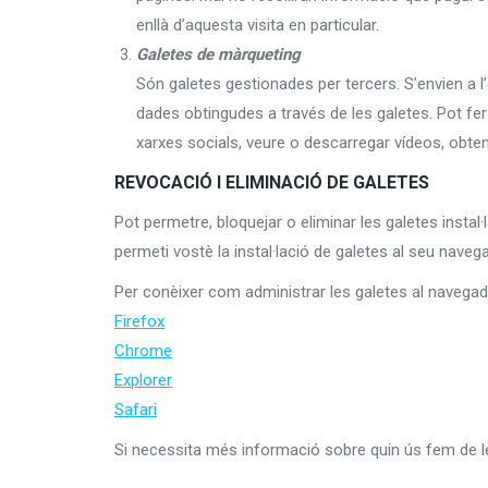
enllà d’aquesta visita en particular.
Galetes de màrqueting
Són galetes gestionades per tercers. S’envien a l’e
dades obtingudes a través de les galetes. Pot fer s
xarxes socials, veure o descarregar vídeos, obteni
REVOCACIÓ I ELIMINACIÓ DE GALETES
Pot permetre, bloquejar o eliminar les galetes instal
permeti vostè la instal·lació de galetes al seu nave
Per conèixer com administrar les galetes al navegador
Firefox
Chrome
Explorer
Safari
Si necessita més informació sobre quin ús fem de le