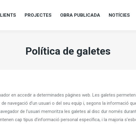
LIENTS
PROJECTES
OBRA PUBLICADA
NOTÍCIES
LIENTS
PROJECTES
OBRA PUBLICADA
NOTÍCIES
Política de galetes
inador en accedir a determinades pàgines web. Les galetes permeten
e navegació d’un usuari o del seu equip i, segons la informació que 
El navegador de l’usuari memoritza les galetes al disc dur només dura
ntenen cap tipus d’informació personal específica, i la majoria s’esbor