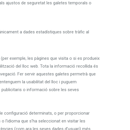
ls ajustos de seguretat les galetes temporals o
 únicament a dades estadístiques sobre tràfic al
 (per exemple, les pàgines que visita o si es produeix
lització del lloc web. Tota la informació recollida és
 navegació. Fer servir aquestes galetes permetrà que
entenguem la usabilitat del lloc i puguem
 publicitaris o informació sobre les seves
 de configuració determinats, o per proporcionar
o l’idioma que s’ha seleccionat en visitar les
ferències (com ara les seves dades d’usuari) més