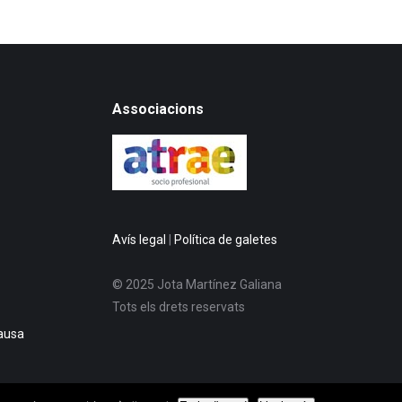
Associacions
Avís legal
|
Política de galetes
© 2025 Jota Martínez Galiana
Tots els drets reservats
ausa