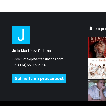
Últims pr
Jota Martínez Galiana
E-mail:
jota@jota-translations.com
Tlf.:
(+34) 658 05 23 96
Sol·licita un pressupost