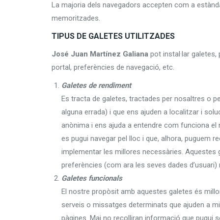
La majoria dels navegadors accepten com a estàndar
memoritzades.
TIPUS DE GALETES UTILITZADES
José Juan Martínez Galiana
pot instal·lar galete
portal, preferències de navegació, etc.
Galetes de rendiment
Es tracta de galetes, tractades per nosaltres o pe
alguna errada) i que ens ajuden a localitzar i sol
anònima i ens ajuda a entendre com funciona el nos
es pugui navegar pel lloc i que, alhora, puguem r
implementar les millores necessàries. Aquestes ga
preferències (com ara les seves dades d’usuari) m
Galetes funcionals
El nostre propòsit amb aquestes galetes és millor
serveis o missatges determinats que ajuden a millo
pàgines. Mai no recolliran informació que pugui s