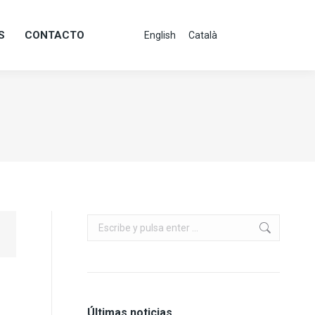
S
CONTACTO
English
Català
S
CONTACTO
English
Català
Buscar:
Últimas noticias