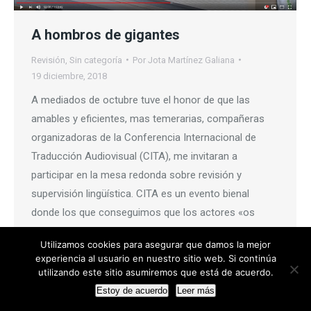
A hombros de gigantes
Revisión
,
Sin categoría
Por
Jota Martínez Galiana
19 diciembre, 2018
A mediados de octubre tuve el honor de que las
amables y eficientes, mas temerarias, compañeras
organizadoras de la Conferencia Internacional de
Traducción Audiovisual (CITA), me invitaran a
participar en la mesa redonda sobre revisión y
supervisión lingüística. CITA es un evento bienal
donde los que conseguimos que los actores «os
hablen en cristiano» o,…
Utilizamos cookies para asegurar que damos la mejor
experiencia al usuario en nuestro sitio web. Si continúa
utilizando este sitio asumiremos que está de acuerdo.
Estoy de acuerdo
Leer más