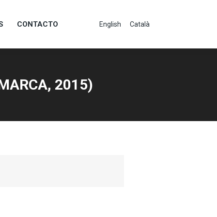
S
CONTACTO
English
Català
S
CONTACTO
English
Català
AMARCA, 2015)