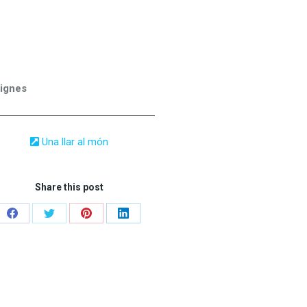
Signes
Una llar al món
Share this post
Share
Share
Share
Share
on
on
on
on
Facebook
Twitter
Pinterest
LinkedIn